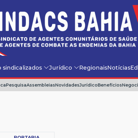
o sindicalizados
Jurídico
Regionais
Notícias
Ed
ica
Pesquisa
Assembleias
Novidades
Jurídico
Benefícios
Negoc
PORTARIA