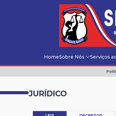
Home
Sobre Nós
Serviços a
Polít
JURÍDICO
LEIS
DECRETOS