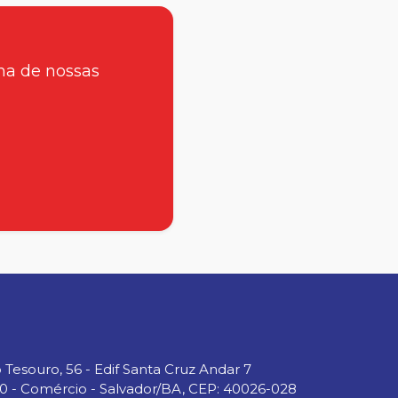
ma de nossas
Tesouro, 56 - Edif Santa Cruz Andar 7
00 - Comércio - Salvador/BA, CEP: 40026-028