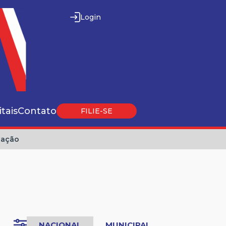
Login
itais
Contato
FILIE-SE
iação
NACIONAL
MUNICIPAL