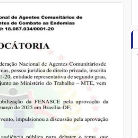
Home
Sobre Nós
Serviços ao sindicalizados
Jurídico
Regionais
Notícias
Editais
Contato