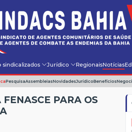
o sindicalizados
Jurídico
Regionais
Notícias
Ed
ica
Pesquisa
Assembleias
Novidades
Jurídico
Benefícios
Negoc
 FENASCE PARA OS
IA