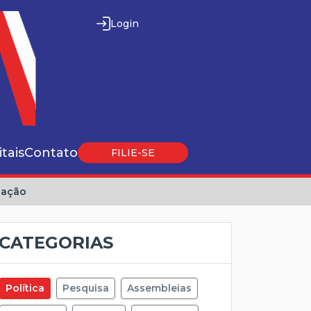
Login
itais
Contato
FILIE-SE
iação
CATEGORIAS
Política
Pesquisa
Assembleias