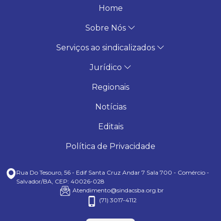
Home
Sobre Nós
Serviços ao sindicalizados
Jurídico
Regionais
Notícias
Editais
Política de Privacidade
Rua Do Tesouro, 56 - Edif Santa Cruz Andar 7
Sala 700 - Comércio -
Salvador/BA, CEP: 40026-028
Atendimento@sindacsba.org.br
(71) 3017-4112