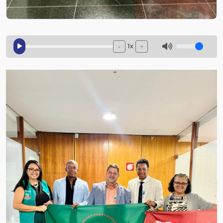
1x
-
+