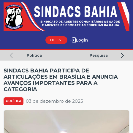
Login
FILIE-SE
Política
Pesquisa
Home
SINDACS BAHIA PARTICIPA DE
ARTICULAÇÕES EM BRASÍLIA E ANUNCIA
Sobre Nós
AVANÇOS IMPORTANTES PARA A
CATEGORIA
Serviços ao sindicalizados
03 de dezembro de 2025
POLÍTICA
Jurídico
Regionais
Notícias